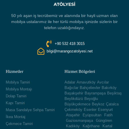
50 yılı aşan iş tecrübemiz ve alanında bir hayli uzman olan
mobilya ustalarımız ile her türlü mobilya işinizde sizlerin bir
telefon uzaklığındayız.
+90 532 418 3015
bilgi@marangozatolyesi.net
Hizmetler
Hizmet Bölgeleri
Mobilya Tamiri
Adalar
Arnavutköy
Avcılar
Bağıclar
Bahçelievler
Bakırköy
Mobilya Montajı
Başakşehir
Bayrampaşa
Beşiktaş
Dolap Tamiri
Beylikdüzü
Beyoğlu
Kapı Tamiri
Büyükçekmece
Beykoz
Çatalca
Çekmeköy
Esenler
Esenyurt
Masa Sandalye Sehpa Tamiri
Ataşehir
Eyüpsultan
Fatih
İkea Montaj
Gaziosmanpaşa
Güngören
Çekmece Tamiri
Kadıköy
Kağıthane
Kartal