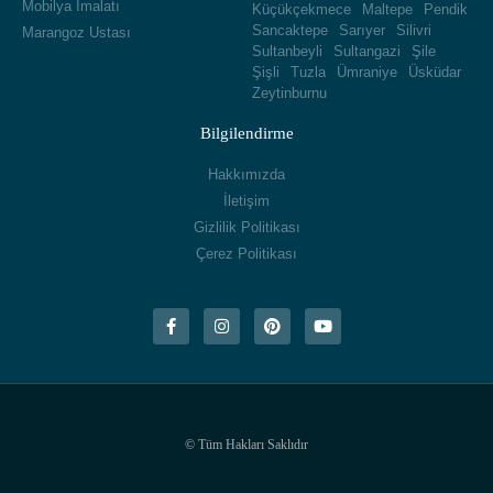
Mobilya İmalatı
Küçükçekmece
Maltepe
Pendik
Sancaktepe
Sarıyer
Silivri
Marangoz Ustası
Sultanbeyli
Sultangazi
Şile
Şişli
Tuzla
Ümraniye
Üsküdar
Zeytinburnu
Bilgilendirme
Hakkımızda
İletişim
Gizlilik Politikası
Çerez Politikası
© Tüm Hakları Saklıdır