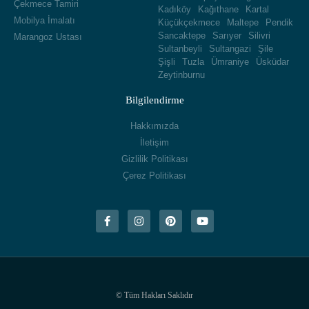
Çekmece Tamiri
Kadıköy
Kağıthane
Kartal
Mobilya İmalatı
Küçükçekmece
Maltepe
Pendik
Sancaktepe
Sarıyer
Silivri
Marangoz Ustası
Sultanbeyli
Sultangazi
Şile
Şişli
Tuzla
Ümraniye
Üsküdar
Zeytinburnu
Bilgilendirme
Hakkımızda
İletişim
Gizlilik Politikası
Çerez Politikası
© Tüm Hakları Saklıdır