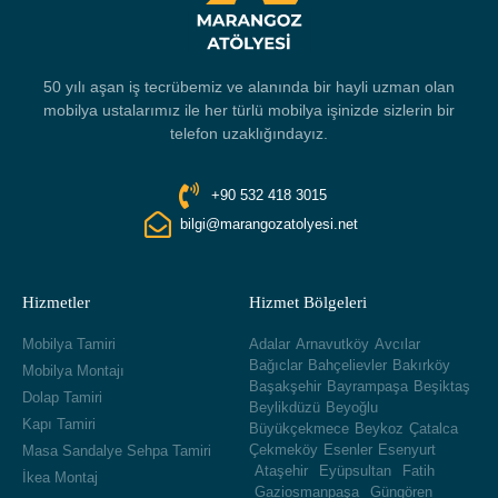
50 yılı aşan iş tecrübemiz ve alanında bir hayli uzman olan
mobilya ustalarımız ile her türlü mobilya işinizde sizlerin bir
telefon uzaklığındayız.
+90 532 418 3015
bilgi@marangozatolyesi.net
Hizmetler
Hizmet Bölgeleri
Mobilya Tamiri
Adalar
Arnavutköy
Avcılar
Bağıclar
Bahçelievler
Bakırköy
Mobilya Montajı
Başakşehir
Bayrampaşa
Beşiktaş
Dolap Tamiri
Beylikdüzü
Beyoğlu
Kapı Tamiri
Büyükçekmece
Beykoz
Çatalca
Çekmeköy
Esenler
Esenyurt
Masa Sandalye Sehpa Tamiri
Ataşehir
Eyüpsultan
Fatih
İkea Montaj
Gaziosmanpaşa
Güngören