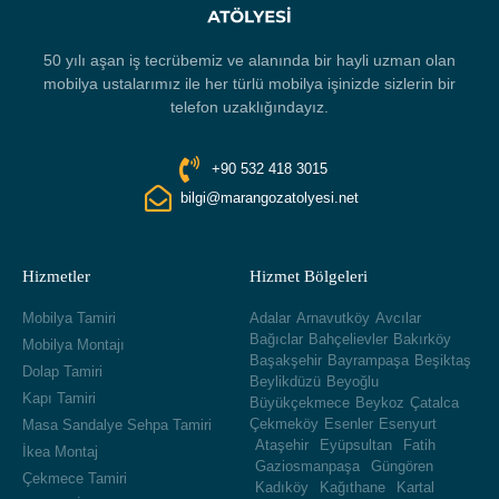
50 yılı aşan iş tecrübemiz ve alanında bir hayli uzman olan
mobilya ustalarımız ile her türlü mobilya işinizde sizlerin bir
telefon uzaklığındayız.
+90 532 418 3015
bilgi@marangozatolyesi.net
Hizmetler
Hizmet Bölgeleri
Mobilya Tamiri
Adalar
Arnavutköy
Avcılar
Bağıclar
Bahçelievler
Bakırköy
Mobilya Montajı
Başakşehir
Bayrampaşa
Beşiktaş
Dolap Tamiri
Beylikdüzü
Beyoğlu
Kapı Tamiri
Büyükçekmece
Beykoz
Çatalca
Çekmeköy
Esenler
Esenyurt
Masa Sandalye Sehpa Tamiri
Ataşehir
Eyüpsultan
Fatih
İkea Montaj
Gaziosmanpaşa
Güngören
Çekmece Tamiri
Kadıköy
Kağıthane
Kartal