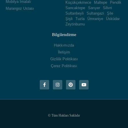
Mobilya İmalatı
Küçükçekmece
Maltepe
Pendik
Sancaktepe
Sarıyer
Silivri
Marangoz Ustası
Sultanbeyli
Sultangazi
Şile
Şişli
Tuzla
Ümraniye
Üsküdar
Zeytinburnu
Bilgilendirme
Hakkımızda
İletişim
Gizlilik Politikası
Çerez Politikası
© Tüm Hakları Saklıdır