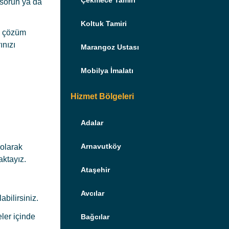
Çekmece Tamiri
 sorun ya da
Koltuk Tamiri
de çözüm
ınızı
Marangoz Ustası
Mobilya İmalatı
Hizmet Bölgeleri
Adalar
Arnavutköy
 olarak
aktayız.
Ataşehir
Avcılar
abilirsiniz.
ler içinde
Bağcılar