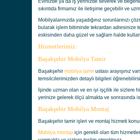
Evinizde ya da iş yerinizde severek ve beğen
sıkıntıda firmamız ile iletişime geçebilir ve uz
Mobilyalarınızda yaşadığınız sorunlarınızı çö
bularak işlem bitiminde tekrardan adresinize 
eskisinden daha güzel ve sağlam halde kullanm
Hizmetlerimiz:
Başakşehir Mobilya Tamir
Başakşehir
mobilya tamir
ustası arayışınız var
temsilcilerimizden detaylı bilgileri öğrenebilirsi
İşinde uzman olan ve en iyi işçilik ile sizlere 
yerinize gelerek ölçü almakta ve sonrasında is
Başakşehir Mobilya Montaj
Başakşehir tamir işleri ve montaj hizmeti konusun
Mobilya montajı
için gerekli olan tüm hizmetle
yapmakta ve sizlere teslim etmekteyiz.