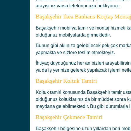
arayışınız varsa telefonunuzu bekliyoruz.
Başakşehir Ikea Bauhaus Koçtaş Monta
Başakşehir mobilya tamir ve montaj hizmeti
olduğunuz mobilyalarda girmektedir.
Bunun gibi aklınıza gelebilecek pek çok mark
yapmakta ve sizlere teslim etmekteyiz.
İhtiyaç duyduğunuz her an bizleri arayabilirsi
ya da iş yerinize gelerek yapılacak işlemi netle
Başakşehir Koltuk Tamiri
Koltuk tamiri konusunda Başakşehir tamir ustası
olduğunuz koltuklarınız da bir müddet sonra k
meydana gelebilmektedir. Bu gibi durumlarla ile 
Başakşehir Çekmece Tamiri
Başakşehir bölgesine uzun yıllardan beri mob