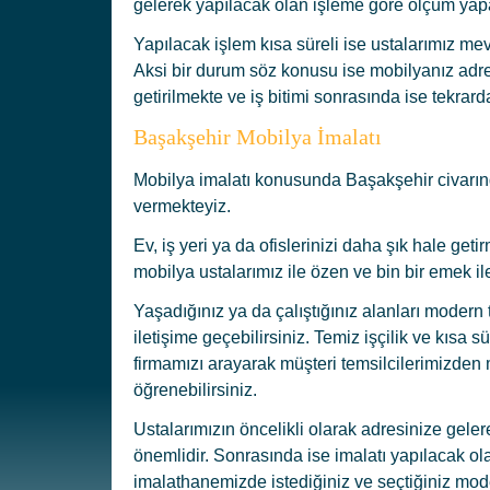
gelerek yapılacak olan işleme göre ölçüm yapar
Yapılacak işlem kısa süreli ise ustalarımız me
Aksi bir durum söz konusu ise mobilyanız adres
getirilmekte ve iş bitimi sonrasında ise tekrar
Başakşehir Mobilya İmalatı
Mobilya imalatı konusunda Başakşehir civarında
vermekteyiz.
Ev, iş yeri ya da ofislerinizi daha şık hale get
mobilya ustalarımız ile özen ve bin bir emek il
Yaşadığınız ya da çalıştığınız alanları modern
iletişime geçebilirsiniz. Temiz işçilik ve kısa 
firmamızı arayarak müşteri temsilcilerimizden m
öğrenebilirsiniz.
Ustalarımızın öncelikli olarak adresinize gele
önemlidir. Sonrasında ise imalatı yapılacak ola
imalathanemizde istediğiniz ve seçtiğiniz mode