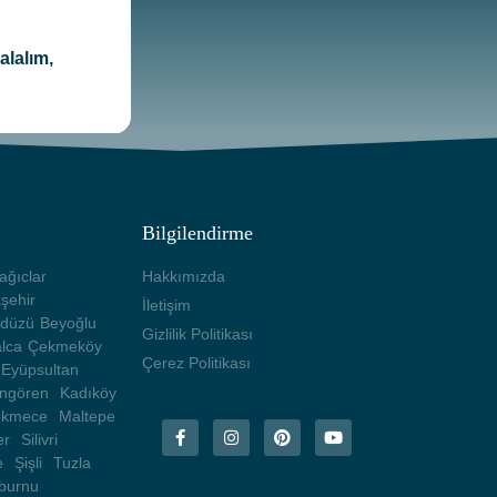
alalım,
Bilgilendirme
ağıclar
Hakkımızda
şehir
İletişim
kdüzü
Beyoğlu
Gizlilik Politikası
lca
Çekmeköy
Çerez Politikası
Eyüpsultan
ngören
Kadıköy
ekmece
Maltepe
er
Silivri
e
Şişli
Tuzla
nburnu