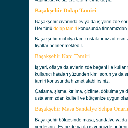
Başakşehir D
olap Tamiri
Başakşehir civarında ev ya da iş yerinizde soru
Her türlü
dolap tamiri
konusunda firmamızdan hi
Başakşehir mobilya tamir ustalarımız adresini
fiyatlar belirlenmektedir.
Başakşehir Kapı Tamiri
İş yeri, ofis ya da evlerinizde beğeni ile ku
kullanıcı hataları yüzünden kimi sorun ya da s
tamiri konusunda hizmet alabilirsiniz.
Çatlama, şişme, kırılma, çizilme, dökülme ya 
ustalarımızdan kaliteli ve bütçenize uygun olan
Başakşehir Masa Sandalye Sehpa Onarı
Başakşehir bölgesinde masa, sandalye ya da s
yerdesiniz. Evinizde ya da iş yerinizde beğeni 