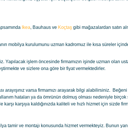
j
 kapsamında
Ikea
, Bauhaus ve
Koçtaş
gibi mağazalardan satın al
anın mobilya kurulumunu uzman kadromuz ile kısa süreler içind
niz. Yapılacak işlem öncesinde firmamızın işinde uzman olan usta
ştirmekte ve sizlere ona göre bir fiyat vermektedirler.
 arayışınız varsa firmamızı arayarak bilgi alabilirsiniz. Beğeni 
ullanım hataları ya da ömrünün dolmuş olması nedeniyle birçok s
karşı karşıya kaldığınızda kaliteli ve hızlı hizmet için sizde fir
ilya tamir ve montajı konusunda hizmet vermekteyiz. Bunun yanı