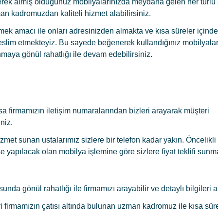
erek almış olduğunuz mobilyalarınızda meydana gelen her türlü
man kadromuzdan kaliteli hizmet alabilirsiniz.
zmek amacı ile onları adresinizden almakta ve kısa süreler için
teslim etmekteyiz. Bu sayede beğenerek kullandığınız mobilyalar
aya gönül rahatlığı ile devam edebilirsiniz.
sa firmamızın iletişim numaralarından bizleri arayarak müşteri
niz.
hizmet sunan ustalarımız sizlere bir telefon kadar yakın. Öncelikli
e yapılacak olan mobilya işlemine göre sizlere fiyat teklifi sunm
da gönül rahatlığı ile firmamızı arayabilir ve detaylı bilgileri al
ri firmamızın çatısı altında bulunan uzman kadromuz ile kısa süre