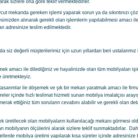
ak sizlere ona göre teklif vermektedirler.
vcut mekanda gereken işlemi yaparak sorun ya da sıkıntınızı çöz
inizden alınarak gerekli olan işlemlerin yapılabilmesi amacı il
dan adresinize teslim edilmektedir.
 siz değerli müşterilerimiz için uzun yıllardan beri ustalarımız 
irmek amacı ile dilediğiniz ve hayalinizde olan tüm mobilyaları işi
e üretmekteyiz.
 tasarımlar ile döşemek ve şık bir mekan yaratmak amacı ile firm
süreler içinde hızlı teslimat hizmeti sunan mobilya imalatçısı arayı
erak ettiğiniz tüm soruların cevabını alabilir ve gerekli olan det
rek üretilecek olan mobilyaların kullanılacağı mekanı görmesi ol
n mobilyanın ölçülerini alarak sizlere teklif sunmaktadırlar. Da
llerde mobilya üretimi yapılarak kısa süreler içinde adresinize 