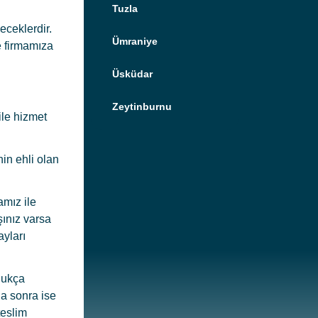
Tuzla
eceklerdir.
Ümraniye
e firmamıza
Üsküdar
Zeytinburnu
ile hizmet
nin ehli olan
amız ile
şınız varsa
ayları
dukça
ha sonra ise
teslim