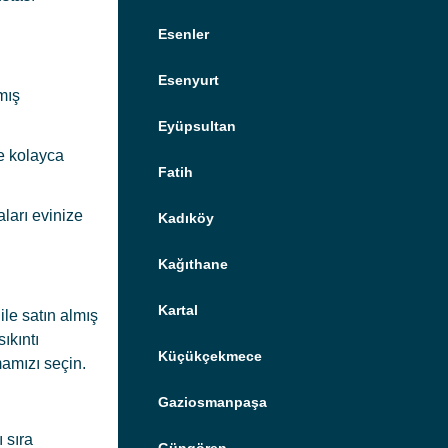
Esenler
Esenyurt
mış
Eyüpsultan
e kolayca
Fatih
ları evinize
Kadıköy
Kağıthane
Kartal
ile satın almış
ıkıntı
Küçükçekmece
mamızı seçin.
Gaziosmanpaşa
 sıra