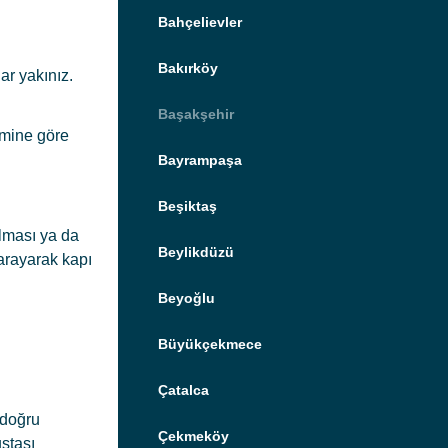
Bahçelievler
Bakırköy
ar yakınız.
Başakşehir
emine göre
Bayrampaşa
Beşiktaş
olması ya da
Beylikdüzü
 arayarak kapı
Beyoğlu
Büyükçekmece
Çatalca
 doğru
Çekmeköy
ustası