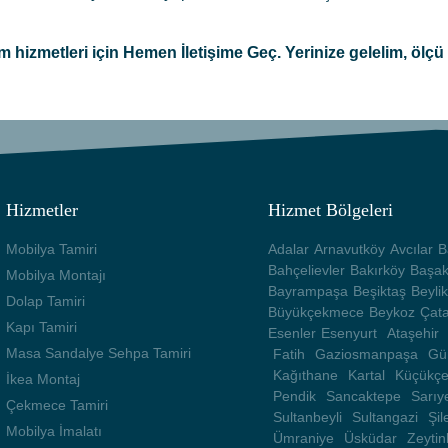
 hizmetleri için Hemen İletişime Geç. Yerinize gelelim, ölçü 
Hizmetler
Hizmet Bölgeleri
Mobilya Tamiri
Adalar
Arnavutköy
Avcılar
B
Bahçelievler
Bakırköy
Başak
Mobilya Montajı
Bayrampaşa
Beşiktaş
Beyli
Dolap Tamiri
Büyükçekmece
Beykoz
Çata
Kapı Tamiri
Esenler
Esenyurt
Ataşehir
Masa Sandalye Sehpa Tamiri
Fatih
Gaziosmanpaşa
Gü
Kağıthane
Kartal
Küçükç
İkea Montaj
Pendik
Sancaktepe
Sarıy
Çekmece Tamiri
Sultanbeyli
Sultangazi
Şil
Mobilya İmalatı
Ümraniye
Üsküdar
Zeyti