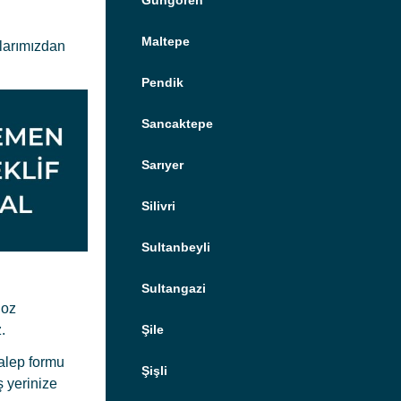
Güngören
Maltepe
alarımızdan
Pendik
Sancaktepe
Sarıyer
Silivri
Sultanbeyli
Sultangazi
goz
Şile
.
talep formu
Şişli
ş yerinize