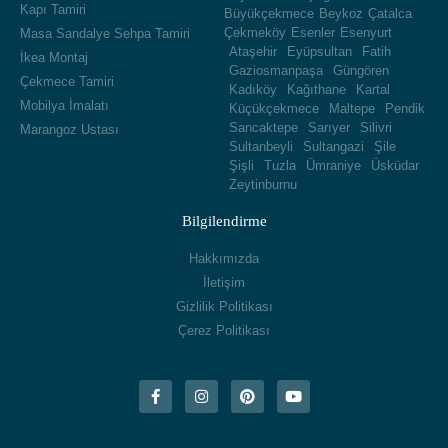
Kapı Tamiri
Büyükçekmece
Beykoz
Çatalca
Çekmeköy
Esenler
Esenyurt
Masa Sandalye Sehpa Tamiri
Ataşehir
Eyüpsultan
Fatih
İkea Montaj
Gaziosmanpaşa
Güngören
Çekmece Tamiri
Kadıköy
Kağıthane
Kartal
Mobilya İmalatı
Küçükçekmece
Maltepe
Pendik
Sancaktepe
Sarıyer
Silivri
Marangoz Ustası
Sultanbeyli
Sultangazi
Şile
Şişli
Tuzla
Ümraniye
Üsküdar
Zeytinburnu
Bilgilendirme
Hakkımızda
İletişim
Gizlilik Politikası
Çerez Politikası